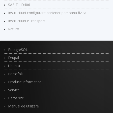
SAF-T - D406
Instructiuni configurare partener persoana fizica
Instructiuni eTransport
Returo
PostgreSQL
Drupal
Ubuntu
Portofoliu
Produse informatice
Service
Harta site
Manual de utilizare