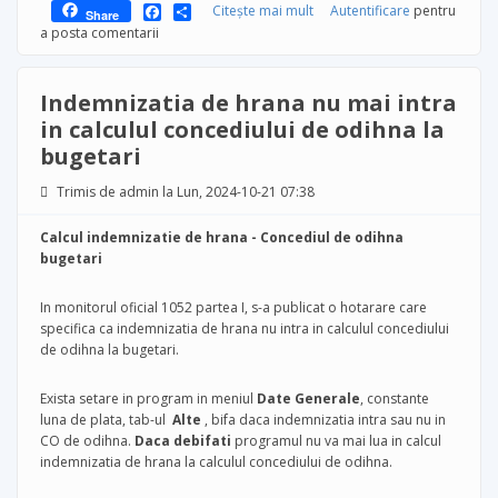
Facebook
Share
Citește mai mult
despre Bilant formule T3
Autentificare
pentru
Share
2024 si tutorial SAF-T
a posta comentarii
Indemnizatia de hrana nu mai intra
in calculul concediului de odihna la
bugetari
Trimis de
admin
la Lun, 2024-10-21 07:38
Calcul indemnizatie de hrana - Concediul de odihna
bugetari
In monitorul oficial 1052 partea I, s-a publicat o hotarare care
specifica ca indemnizatia de hrana nu intra in calculul concediului
de odihna la bugetari.
Exista setare in program in meniul
Date Generale
, constante
luna de plata, tab-ul
Alte
, bifa daca indemnizatia intra sau nu in
CO de odihna.
Daca debifati
programul nu va mai lua in calcul
indemnizatia de hrana la calculul concediului de odihna.