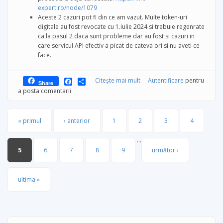
expert.ro/node/1079
Aceste 2 cazuri pot fi din ce am vazut. Multe token-uri
digitale au fost revocate cu 1.iulie 2024 si trebuie regenrate
ca la pasul 2 daca sunt probleme dar au fost si cazuri in
care servicul API efectiv a picat de cateva ori si nu aveti ce
face.
Facebook
Share
Citește mai mult
despre E-Factura blocaje si
Autentificare
pentru
Share
rezolvari
a posta comentarii
Pagini
« primul
‹ anterior
1
2
3
4
…
5
6
7
8
9
următor ›
ultima »