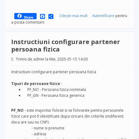
Facebook
Share
Citește mai mult
despre Bilant formule
Autentificare
pentru
Share
pentru anul 2024
a posta comentarii
Instructiuni configurare partener
persoana fizica
Trimis de
admin
la Mie, 2025-01-15 14:03
Instructiuni configurare partener persoana fizica
Tipuri de persoane fizice :
PF_NO - Persoana fizica nominala
PF_GN - Persoana fizica generica
PF_NO
- este majoritar folosit si se foloseste pentru persoanele
fizice care pot fi identificate dupa oricare din criterile (indiferent
daca are sau nu CNP):
- nume si prenume
- adresa