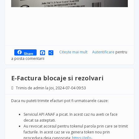
Facebook
Share
Citește mai mult
despre Indemnizatia de
Autentificare
pentru
Share
hrana nu mai intra in calculul
a posta comentarii
concediului de odihna la
bugetari
E-Factura blocaje si rezolvari
Trimis de
admin
la Joi, 2024-07-04 09:53
Daca nu puteti trimite efacturi pot fi urmatoarele cauze:
Serviciul API ANAF a picat. In acest caz nu aveti ce face
decat sa asteptati.
Au revocat accesul pentru tokenul parola prin care se trimit
facturile. In acest caz se va genera token nou prin
procedura deja cunoscuta:
https://info-