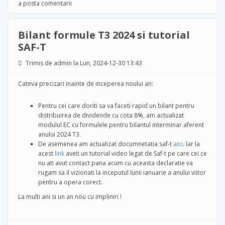
configurare partener
a posta comentarii
persoana fizica
Bilant formule T3 2024 si tutorial
SAF-T
Trimis de
admin
la Lun, 2024-12-30 13:43
Cateva precizari inainte de inceperea noului an:
Pentru cei care doriti sa va faceti rapid un bilant pentru
distribuirea de dividende cu cota 8%, am actualizat
modulul EC cu formulele pentru bilantul interminar aferent
anului 2024 T3.
De asemenea am actualizat documnetatia saf-t
aici
. Iar la
acest
link
aveti un tutorial video legat de Saf-t pe care cei ce
nu ati avut contact pana acum cu aceasta declaratie va
rugam sa il vizionati la inceputul lunii ianuarie a anului viitor
pentru a opera corect.
La multi ani si un an nou cu impliniri !