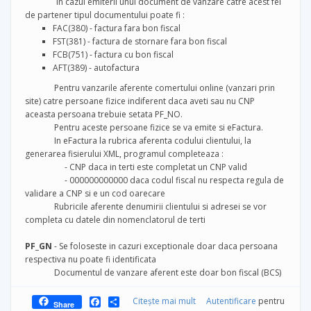
In cazul emiterii unui document de vanzare catre acest fel
de partener
tipul documentului poate fi :
FAC(380) - factura fara bon fiscal
FST(381) - factura de stornare fara bon fiscal
FCB(751) - factura cu bon fiscal
AFT(389) - autofactura
Pentru vanzarile aferente comertului online (vanzari prin
site) catre persoane fizice indiferent daca aveti sau nu CNP
aceasta persoana trebuie setata PF_NO.
Pentru aceste persoane fizice se va emite si eFactura.
In eFactura la rubrica aferenta codului clientului, la
generarea fisierului XML, programul completeaza :
- CNP daca in terti este completat un CNP valid
- 000000000000 daca codul fiscal nu respecta regula de
validare a CNP si e un cod oarecare
Rubricile aferente denumirii clientului si adresei se vor
completa cu datele din nomenclatorul de terti
PF_GN
- Se foloseste in cazuri exceptionale doar daca persoana
respectiva nu poate fi identificata
Documentul de vanzare aferent este doar bon fiscal (BCS)
Facebook
Share
Citește mai mult
despre Instructiuni
Autentificare
pentru
Share