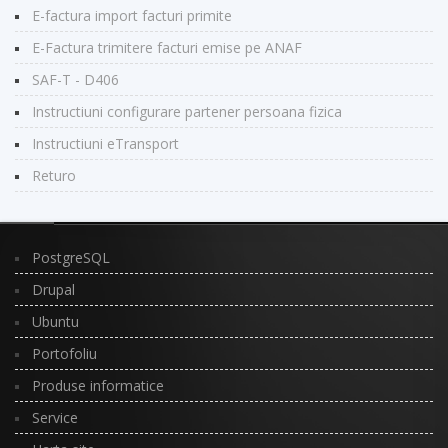
E-factura import facturi primite
E-Factura trimitere facturi emise pe ANAF
SAF-T - D406
Instructiuni configurare partener persoana fizica
Instructiuni eTransport
Returo
PostgreSQL
Drupal
Ubuntu
Portofoliu
Produse informatice
Service