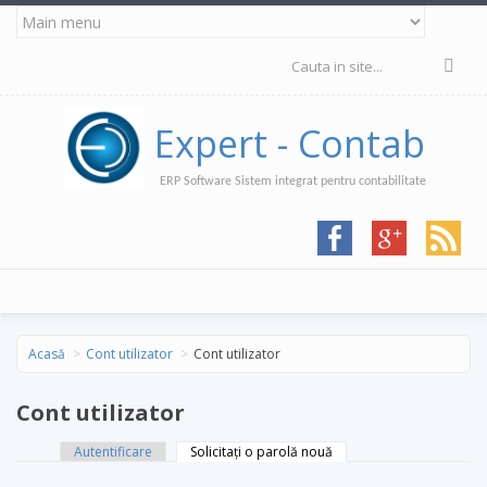
Mergi la conţinutul principal
Formular de
căutare
Expert - Contab
ERP Software Sistem integrat pentru contabilitate
Acasă
Cont utilizator
Cont utilizator
Cont utilizator
Autentificare
Solicitaţi o parolă nouă
(tab activ)
Taburi primare